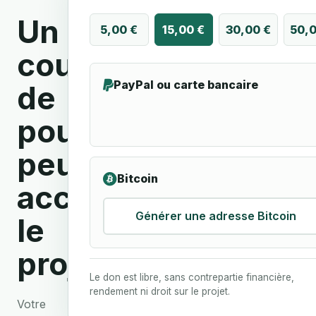
Un
5,00 €
15,00 €
30,00 €
50,0
coup
PayPal ou carte bancaire
de
pouce
peut
Bitcoin
accélérer
Générer une adresse Bitcoin
le
projet.
Le don est libre, sans contrepartie financière,
rendement ni droit sur le projet.
Votre