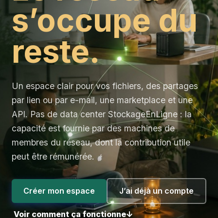
s’occupe du
reste.
Un espace clair pour vos fichiers, des partages
par lien ou par e-mail, une marketplace et une
API. Pas de data center StockageEnLigne : la
capacité est fournie par des machines de
membres du réseau, dont la contribution utile
peut être rémunérée.
Créer mon espace
J’ai déjà un compte
Voir comment ça fonctionne
↓