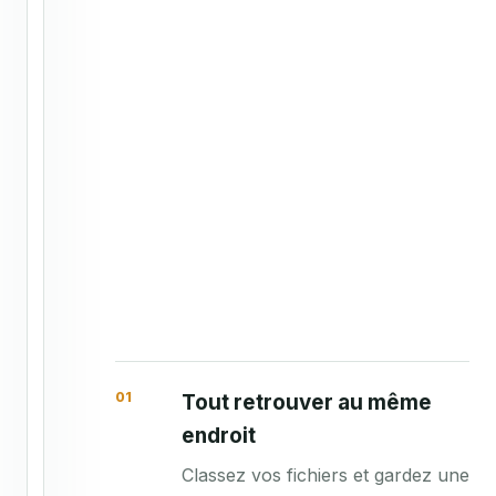
r
é
s
e
n
t
a
t
i
o
n
-
p
r
o
01
Tout retrouver au même
j
endroit
e
Classez vos fichiers et gardez une
t