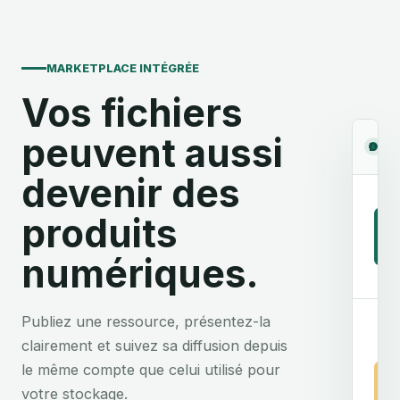
MARKETPLACE INTÉGRÉE
Vos fichiers
peuvent aussi
Re
Déco
devenir des
produits
P
numériques.
Publiez une ressource, présentez-la
clairement et suivez sa diffusion depuis
le même compte que celui utilisé pour
Z
votre stockage.