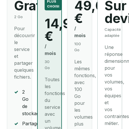
Gratuit
49,00
Sur
PLUS
CHOISI
€
dev
2 Go
14,90
/
Pour
Capacité
€
découvrir
mois
adaptée
le
100
/
Une
service
Go
mois
réponse
et
dimension
Les
30
partager
pour
Go
mêmes
quelques
vos
fonctions,
fichiers.
Toutes
volumes,
avec
les
vos
100
✓
2
fonctions
équipes
Go
Go
du
et
pour
de
service
vos
les
stockage
avec
contraintes
volumes
un
métier.
✓
Partage
plus
volume