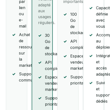
par
importants.
adapté
lien
✓
Capacit
aux
ou
définie
✓
100
usages
e-
avec
Go
réguliers.
mail
vous
de
stockage
✓
Achat
✓
Accom
✓
30
de
au
✓
API
Go
ressources
déploi
complète
de
sur
stockage
✓
Intégra
✓
Espace
la
et
vendeur
✓
API
marketplace
accès
marketplace
complète
✓
Support
adapté
✓
Support
✓
Espace
communautaire
✓
Suivi
prioritaire
vendeur
et
marketplace
suppor
✓
Support
dédiés
prioritaire