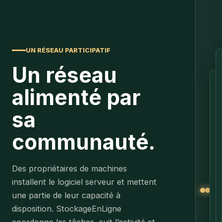
UN RÉSEAU PARTICIPATIF
Un réseau
alimenté par
sa
communauté.
j
Des propriétaires de machines
installent le logiciel serveur et mettent
t
une partie de leur capacité à
disposition. StockageEnLigne
coordonne les tâches, suit l’activité et