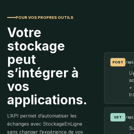
POUR VOS PROPRES OUTILS
Votre
stockage
peut
POST
/api
s’intégrer à
U
a
vos
+ 
tr
applications.
L’API permet d’automatiser les
GET
/api
échanges avec StockageEnLigne
Su
sans changer l’expérience de vos