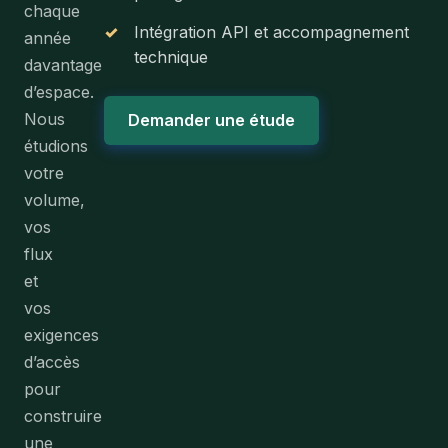
chaque
✓
Intégration API et accompagnement
année
technique
davantage
d’espace.
Nous
Demander une étude
étudions
votre
volume,
vos
flux
et
vos
exigences
d’accès
pour
construire
une