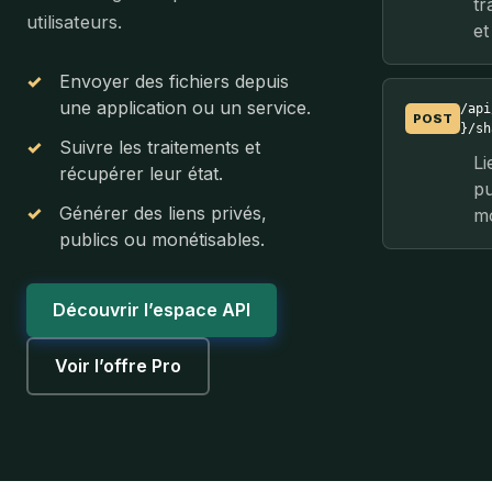
tr
utilisateurs.
et
✓
Envoyer des fichiers depuis
une application ou un service.
/api
POST
}/sh
✓
Suivre les traitements et
Li
récupérer leur état.
pu
✓
Générer des liens privés,
mo
publics ou monétisables.
Découvrir l’espace API
Voir l’offre Pro