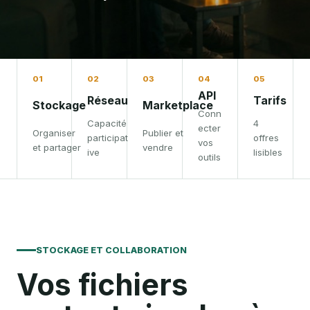
01
02
03
04
05
API
Réseau
Tarifs
Stockage
Marketplace
Conn
Capacité
4
ecter
Organiser
Publier et
participat
offres
vos
et partager
vendre
ive
lisibles
outils
STOCKAGE ET COLLABORATION
Vos fichiers