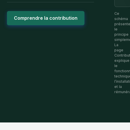
Ce
Comprendre la contribution
schéma
présent
le
principe
simpleme
La
page
Contribu
explique
le
fonction
techniqu
l’installa
et la
rémunéra