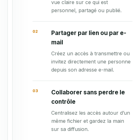
vue claire sur ce qui est
.
personnel, partagé ou publié.
p
d
•••
PDF
f
02
Partager par lien ou par e-
1
mail
5
,
Créez un accès à transmettre ou
4
invitez directement une personne
M
o
depuis son adresse e-mail.
·
m
i
03
Collaborer sans perdre le
s
contrôle
à
j
Centralisez les accès autour d’un
o
même fichier et gardez la main
u
r
sur sa diffusion.
à