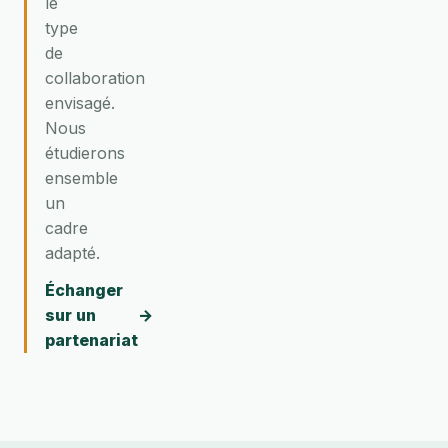
le
type
de
collaboration
envisagé.
Nous
étudierons
ensemble
un
cadre
adapté.
Échanger
sur un
→
partenariat